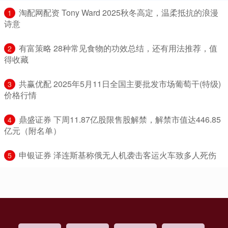
​淘配网配资 Tony Ward 2025秋冬高定，温柔抵抗的浪漫
1
诗意
​有富策略 28种常见食物的功效总结，还有用法推荐，值
2
得收藏
​共赢优配 2025年5月11日全国主要批发市场葡萄干(特级)
3
价格行情
​鼎盛证券 下周11.87亿股限售股解禁，解禁市值达446.85
4
亿元（附名单）
​申银证券 泽连斯基称俄无人机袭击客运火车致多人死伤
5