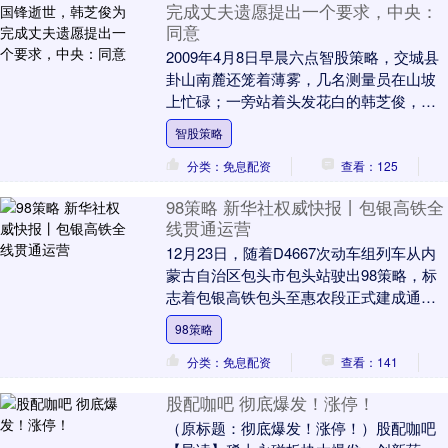
完成丈夫遗愿提出一个要求，中央：
同意
2009年4月8日早晨六点智股策略，交城县
卦山南麓还笼着薄雾，几名测量员在山坡
上忙碌；一旁站着头发花白的韩芝俊，她
一句话不说，只是紧握手中文件袋。文件
智股策略
里，是中央....
分类：免息配资
查看：125
98策略 新华社权威快报丨包银高铁全
线贯通运营
12月23日，随着D4667次动车组列车从内
蒙古自治区包头市包头站驶出98策略，标
志着包银高铁包头至惠农段正式建成通
车，包银高铁全线贯通运营。 包银高铁正
98策略
线全长....
分类：免息配资
查看：141
股配咖吧 彻底爆发！涨停！
（原标题：彻底爆发！涨停！）股配咖吧