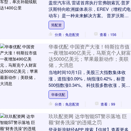
盖世汽车讯 雷诺首席执行官弗朗索瓦·普罗
沃斯特向欧洲媒体表示，EREV（增程式电
动车）是一种未来解决方案。 普罗沃斯特
指出，现有的插电式混合动力汽车过于依
简配资
赖汽油....
分类：免息配资
查看：156
华泰优配 中国资产大涨！特斯拉市值
一夜增加490亿美元，马斯克个人财富
达5000亿美元；苹果最新动作；美联
储，大消息
当地时间10月1日，美股三大指数集体收
涨，道指涨0.09%，纳指涨0.42%，标普
500指数涨0.34%。 科技股多数收涨，英特
尔涨超7%，微软、苹果、谷歌、亚....
华泰优配
分类：免息配资
查看：99
玖玖配资网 达华智能ST警示落地 巨
额“财务洗澡”的违规之罚
登录新浪财经APP 搜索【信披】查看更多