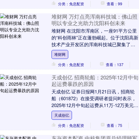
分类：免息配资
查看：99
堆财网 万灯点亮浑南科技城：佛山照
明以专业之光助力沈阳科创未来
堆财网 在沈阳市浑南区，一座91平方公里
的“科创雨林”正在蓬勃崛起。位于沈阳高新
技术产业开发区的浑南科技城已聚集了超
7000家科技企业，迸发出创新活力。 作为
堆财网
深....
分类：免息配资
查看：137
天成创亿 招商轮船：2025年12月中旬
起运费暴跌的原因
天成创亿 证券日报网1月21日讯，招商轮
船（601872）在接受调研者提问时表示，
2025年12月中旬起运费从11万-12万美元一
路暴跌至最低3万美元，公司理解....
天成创亿
分类：免息配资
查看：75
东兴资本配资 中核集团原总经理顾军