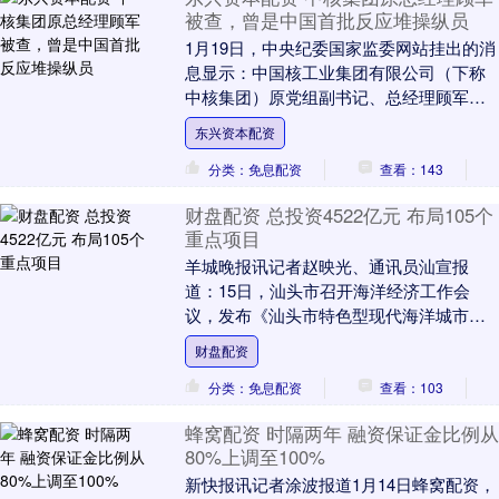
被查，曾是中国首批反应堆操纵员
1月19日，中央纪委国家监委网站挂出的消
息显示：中国核工业集团有限公司（下称
中核集团）原党组副书记、总经理顾军涉
嫌严重违纪违法东兴资本配资，目前正接
东兴资本配资
受中央纪委国....
分类：免息配资
查看：143
财盘配资 总投资4522亿元 布局105个
重点项目
羊城晚报讯记者赵映光、通讯员汕宣报
道：15日，汕头市召开海洋经济工作会
议，发布《汕头市特色型现代海洋城市建
设方案》及其配套行动方案，首次系统提
财盘配资
出“三步走”海洋经....
分类：免息配资
查看：103
蜂窝配资 时隔两年 融资保证金比例从
80%上调至100%
新快报讯记者涂波报道1月14日蜂窝配资，