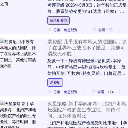
考评等级 2026年3月3日，达华智能正式复
牌，股票简称变更为“ST达华（维权）”，
交易日涨跌幅限制缩至5%，这意味着这....
玖玖配资网
分类：免息配资
查看：90
易资配 几乎没有本地人的法国队，除
了在世界杯上战胜不了国足，其他可
谓战无不胜！
想象一下：锋线有姆巴佩+登贝莱+本泽
马，中场博格巴+格列兹曼+坎特复出，后
防帕瓦尔+瓦拉内+特奥兄弟，门将迈尼昂
——这阵容，哪怕只凑齐30%，也够横扫
易资配
列强。 1....
分类：免息配资
查看：174
火星策略 新手孕妈参考：北妇产和地
坛医院产检的医生专业性、等待时
间、服务体验对比
北妇产和地坛医院产检感受对比来啦~【孕