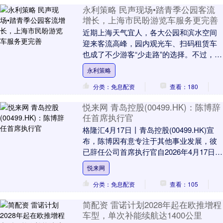
永利策略 民声现场•踏青季公园客流
增长，上海市民盼游览车服务更完善
近期上海天气宜人，各大公园和滨水空间
迎来客流高峰，园内观光车、扫码租赁车
也成了不少游客“少走路”的选择。不过，有
市民表示一些公园的游览车服务仍有提升
永利策略
空间，希望游....
分类：免息配资
查看：180
悦来网 青岛控股(00499.HK)：陈博辞
任首席执行官
格隆汇4月17日丨青岛控股(00499.HK)宣
布，陈博因有意专注于其他事业发展，彼
已辞任公司首席执行官自2026年4月17日起
生效。 【免责声明】本文仅代表作....
悦来网
分类：免息配资
查看：105
简配资 雷诺计划2028年起在欧推增程
车型，单次补能续航达1400公里