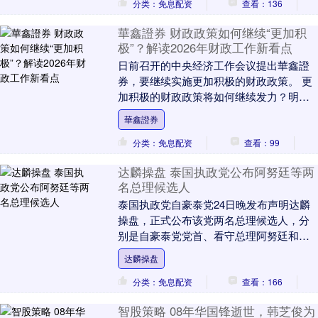
分类：免息配资
查看：136
華鑫證券 财政政策如何继续“更加积
极”？解读2026年财政工作新看点
日前召开的中央经济工作会议提出華鑫證
券，要继续实施更加积极的财政政策。 更
加积极的财政政策将如何继续发力？明年
财政重点工作有哪些？在12月27日至28日
華鑫證券
于北京举....
分类：免息配资
查看：99
达麟操盘 泰国执政党公布阿努廷等两
名总理候选人
泰国执政党自豪泰党24日晚发布声明达麟
操盘，正式公布该党两名总理候选人，分
别是自豪泰党党首、看守总理阿努廷和看
守外交部长西哈萨·蓬集格。 声明说，提名
达麟操盘
阿努廷是因....
分类：免息配资
查看：166
智股策略 08年华国锋逝世，韩芝俊为