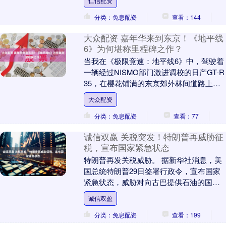
仁信配资
主....
分类：免息配资
查看：144
大众配资 嘉年华来到东京！《地平线
6》为何堪称里程碑之作？
当我在《极限竞速：地平线6》中，驾驶着
一辆经过NISMO部门激进调校的日产GT-R
35，在樱花铺满的东京郊外林间道路上呼
啸而过时，VR38发动机撕裂搬的咆哮声....
大众配资
分类：免息配资
查看：77
诚信双赢 关税突发！特朗普再威胁征
税，宣布国家紧急状态
特朗普再发关税威胁。 据新华社消息，美
国总统特朗普29日签署行政令，宣布国家
紧急状态，威胁对向古巴提供石油的国家
输美商品加征从价关税。 此外，据央视新
诚信双盈
闻，当地时....
分类：免息配资
查看：199