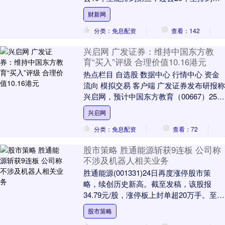
六。在一个回头来看巨大的结构性牛市当
财新网
中，实....
分类：免息配资
查看：142
兴启网 广发证券：维持中国东方教
育“买入”评级 合理价值10.16港元
热点栏目 自选股 数据中心 行情中心 资金
流向 模拟交易 客户端 广发证券发布研报称
兴启网，预计中国东方教育（00667）25-
27年经调整净利润8.0/10.....
兴启网
分类：免息配资
查看：72
股市策略 胜通能源斩获9连板 公司称
不涉及机器人相关业务
胜通能源(001331)24日再度涨停股市策
略，续创历史新高。截至发稿，该股报
34.79元/股，涨停板上封单超20万手。至
此，该股已连续9个交易日涨停，累计涨
股市策略
近....