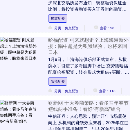
沪深北交易所发布通知，调整融资保证金
比例，将投资者融资买入证券时的融资保
证金最低比例从80%提高至100%。此次调
蜂窝配资
整仅限....
分类：免息配资
查看：98
哈福配资 刚来就想走？上海海港新外
援：踢中超是为积累经验，盼将来回
日本
1月9日，上海海港俱乐部正式宣布，从横
滨水手引进了多哥国脚中场让-克劳德哈福
配资哈福配资，转会形式为租借+买断。作
为冠军功臣茹萨离队后的接班人，海港方
哈福配资
面对克劳德....
分类：免息配资
查看：118
财新网 十大券商策略：看多马年春节
短线两手准备！看好“有新高”组合
中信证券：人心思涨，预计开年市场震荡
向上 从机构的赚钱效应来看，2025年在过
去10年里能排到第三，过去20年里排到第