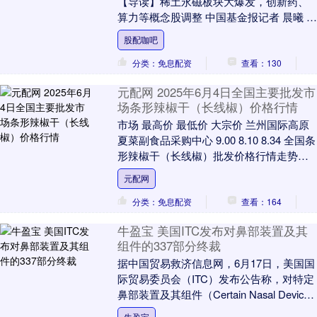
【导读】稀土永磁板块大爆发，创新药、
算力等概念股调整 中国基金报记者 晨曦 大
家好！来一起关注上午的市场行情和最新
股配咖吧
资讯～ ....
分类：免息配资
查看：130
元配网 2025年6月4日全国主要批发市
场条形辣椒干（长线椒）价格行情
市场 最高价 最低价 大宗价 兰州国际高原
夏菜副食品采购中心 9.00 8.10 8.34 全国条
形辣椒干（长线椒）批发价格行情走势分
析元配网 从今日全国条形辣....
元配网
分类：免息配资
查看：164
牛盈宝 美国ITC发布对鼻部装置及其
组件的337部分终裁
据中国贸易救济信息网，6月17日，美国国
际贸易委员会（ITC）发布公告称，对特定
鼻部装置及其组件（Certain Nasal Devices
and Compo....
牛盈宝