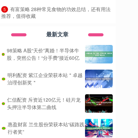
​有富策略 28种常见食物的功效总结，还有用法
5
推荐，值得收藏
最新文章
98策略 A股“天价”离婚！半导体牛
股，突然公告！“分手费”接近60亿
明利配资 紫江企业荣获本站＂卓越
治理创新奖＂
仁信配资 斥资近120亿元！硅片龙
头押注半导体第二曲线
惠盈财富 兰生股份荣获本站“碳路践
行者奖”