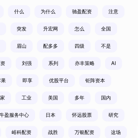
什么
为什么
驰盈配资
注意
突发
升宏网
怎么
全国
眉山
配多多
四级
不是
配资
刘强
系列
亦丰策略
AI
苹果
即享
优股平台
钜阵资本
家
工业
美国
多年
国内
牛盈服务中心
日本
怀远股票
研究
峪科配资
战胜
万银配资
这场