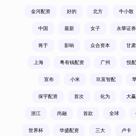
金河配资
好的
北方
牛小散
中国
最新
女子
永華证券
将于
影响
众合资本
甘肃
上海
粤有钱配资
广州
悦
宣布
小米
玖富智配
保宇配资
首次
化为
大赢
浙江
尚融
首款
全球
世界杯
华盛配资
三大
卢卡