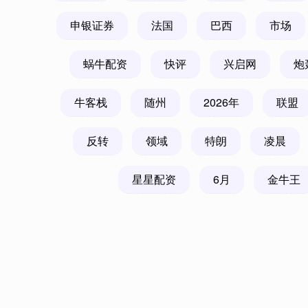
申银证券
法国
巴西
市场
深证成指
14110.12
.92
0.57%
-34.08
-0
蜗牛配资
快评
兴启网
炮
牛客栈
随州
2026年
联盟
反转
领域
特朗
凌晨
星星配资
6月
金牛王