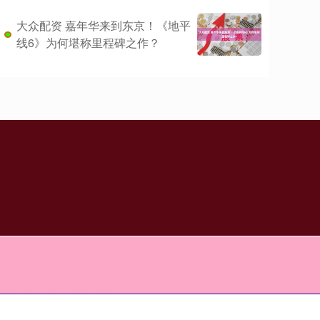
大众配资 嘉年华来到东京！《地平
线6》为何堪称里程碑之作？