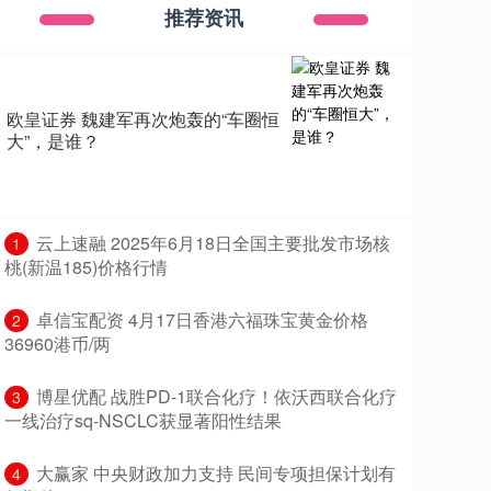
推荐资讯
欧皇证券 魏建军再次炮轰的“车圈恒
大”，是谁？
​云上速融 2025年6月18日全国主要批发市场核
1
桃(新温185)价格行情
​卓信宝配资 4月17日香港六福珠宝黄金价格
2
36960港币/两
​博星优配 战胜PD-1联合化疗！依沃西联合化疗
3
一线治疗sq-NSCLC获显著阳性结果
​大赢家 中央财政加力支持 民间专项担保计划有
4