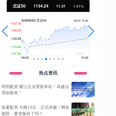
北证50
1134.24
创
11.37
1.01%
热点资讯
明利配资 紫江企业荣获本站＂卓越治
理创新奖＂
富豪配资 今晚10点，正式停服！网友
破防：要变板砖了吗？