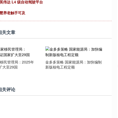
伟达 L4 级自动驾驶平台
沪深300
4694.44
.42%
43.13
0.93%
智慧养老触手可及
相关文章
移民管理局：2025年
金多多策略 国家能源局：加快编制
扩大至29国
新版核电工程定额
相关评论