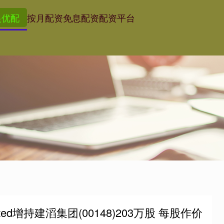
银优配
按月配资
免息配资
配资平台
Limited增持建滔集团(00148)203万股 每股作价