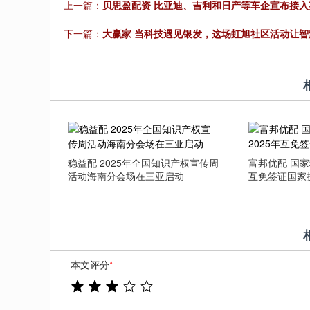
上一篇：
贝思盈配资 比亚迪、吉利和日产等车企宣布接入英
深证成指
14311.01
.68
1.02%
200.89
1
下一篇：
大赢家 当科技遇见银发，这场虹旭社区活动让
稳益配 2025年全国知识产权宣传周
富邦优配 国家
活动海南分会场在三亚启动
互免签证国家
本文评分
*