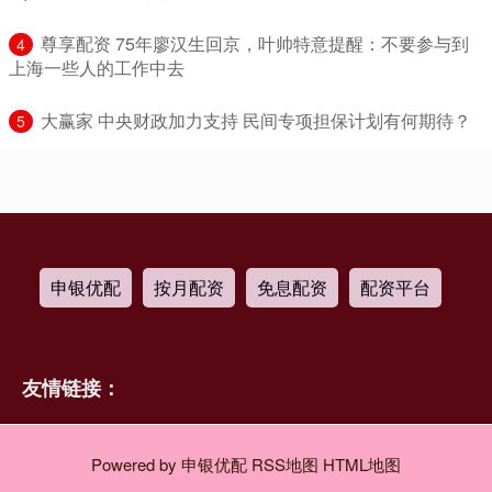
​尊享配资 75年廖汉生回京，叶帅特意提醒：不要参与到
4
上海一些人的工作中去
​大赢家 中央财政加力支持 民间专项担保计划有何期待？
5
申银优配
按月配资
免息配资
配资平台
友情链接：
Powered by
申银优配
RSS地图
HTML地图