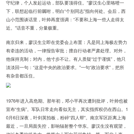
守纪律，个人发起运动，部队要顶得住。”廖汉生心里咯噔一
下，联想起临行前嘱咐，明白“个别同志”指向何处。会后，西
山小范围谈话里，叶帅再度强调：“不要和上海一些人走得太
近。”话音不重，分量极重。
南京归来，廖汉生立即在党委会上布置：凡是同上海极左势力
有牵连的活动，一律报告审批；擅自行动者严肃处理。对外，
他保持克制；对内，他寸步不让。有人质疑“过于谨慎”，他只
淡淡回一句：“这是中央的政治要求。”一句“政治要求”，把所
有杂音都压住。
1976年进入高危期。那年初，邓小平再次遭到批评，叶帅也被
宣布“生病”。军队日常走向看似无主，其实指挥权仍在西山。1
0月6日深夜，叶剑英拍板，粉碎“四人帮”。南京军区距离上海
最近，一旦局面失控，影响辐射整个华东。廖汉生没有观望，