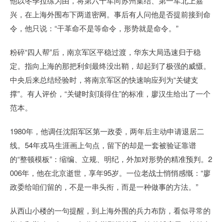
他以冬季拉练为由，将第六十军向苏州集结、第一军北上嘉
兴，在上海外围布下两道密网。事后有人问他是否提前接到命
令，他只说：“干革命不是等命令，形势就是命令。”
粉碎“四人帮”后，南京军区平稳过渡，华东大局迅速归于稳
定。指向上海的那把利剑最终没出鞘，却起到了极强的威慑。
中央后来总结经验时，将南京军区的快速响应列为“关键支
撑”。有人评价，“关键时刻顶得住”的标准，廖汉生给出了一个
范本。
1980年，他调任沈阳军区第一政委，两年后主动申请退居二
线。54年戎马生涯画上句点，留下的却是一套被验证靠谱
的“整顿模板”：缩编、立规、明纪，外加对形势的精准预判。2
006年，他在北京逝世，享年95岁。一位老战士悄悄感慨：“廖
政委给咱们留的，不是一串头衔，而是一种做事的方法。”
从西山小楼的一句提醒，到上海外围的兵力布防，看似寻常的