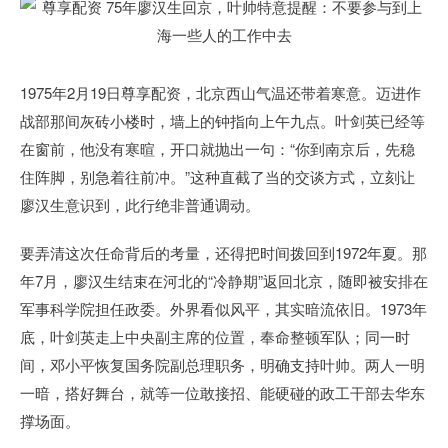
1975年2月19日尊享配资，北京西山气温还带着寒意。迈进作
战部那间灰砖小楼时，墙上的钟指向上午九点。叶剑英已经等
在窗前，他没有寒暄，开口就抛出一句：“你到南京后，先稳
住阵脚，别急着往前冲。”这种直截了当的交谈方式，立刻让
廖汉生意识到，此行绝非普通调动。
要弄清这次任命背后的考量，还得把时间拨回到1972年夏。那
年7月，廖汉生结束在河北的“冷静期”返回北京，随即被安排在
军事科学院担任政委。外界看似风平，其实暗流依旧。1973年
底，叶剑英走上中央副主席的位置，奉命整顿军队；同一时
间，邓小平恢复国务院副总理职务，明确支持叶帅。两人一明
一暗，搭好舞台，就等一位敢接招、能硬碰的政工干部去华东
撑场面。