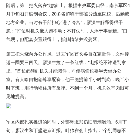
随后，第二把火落在“超编”上。根据中央军委口径，南京军区4
月中旬召开编制会议，20多名超额干部被分流至院校、后勤或
地方企业。当时有干部担心“进了冷宫”，廖汉生解释得很干
脆：“打仗时机关庞大跑不动；不打仗时，人浮于事更糟。”口
气硬，但配套安置跟得上，抵触情绪并没蔓延。
第三把火烧向办公作风。过去军区首长各自在家批件，文件传
递一圈要三四天。廖汉生拉了一条红线：“电报绝不许送到家
里。”首长必须到机关才能阅件，即便病假也要半天坐办公
室。有人暗自抱怨尊享配资，他干脆提前半小时到岗，晚半小
时下班，用行动堵住所有反弹。不到一个月，机关效率肉眼可
见地提高。
军区内部扎实推进的同时，外部环境却仍旧暗潮汹涌。6月下
旬，廖汉生和丁盛进京汇报。叶帅在会上指出：“个别同志不