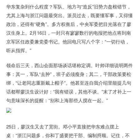
华东复杂到什么程度？军队、地方与“造反”旧势力盘根错节，
尤其上海与浙江问题最突出。派员过去，既要懂军事，又得懂
政治，还得有“硬角”。多方权衡后，中央军委把目光落在了廖
汉生身上。2月16日，一封只有寥寥数行的电报把他点将到南
京军区任政委兼党委书记。他回电只写八个字：“一切行动，
听从指挥。”
领命后三天，西山会面那场谈话堪称定调。叶帅详细说明两件
事：其一，军队“去肿”，班子必须瘦身；其二，干部政策要松
绑，“让老同志重新戴上帽子”。他甚至连自我介绍里能提几句
话都帮廖汉生设计好：“我有错误，其他不谈。”末了才补上一
句意味深长的提醒：“别和上海那些人搅在一起。”
25日，廖汉生又去了宽街。邓小平直接把华东难点摆上
桌：“浙江问题多，你和丁盛要把干部、编制捋顺。记住，不