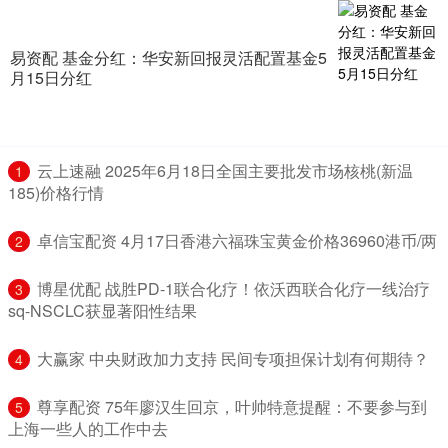
易资配 基金分红：华安新回报灵活配置基金5
月15日分红
​云上速融 2025年6月18日全国主要批发市场核桃(新温
1
185)价格行情
​卓信宝配资 4月17日香港六福珠宝黄金价格36960港币/两
2
​博星优配 战胜PD-1联合化疗！依沃西联合化疗一线治疗
3
sq-NSCLC获显著阳性结果
​大赢家 中央财政加力支持 民间专项担保计划有何期待？
4
​尊享配资 75年廖汉生回京，叶帅特意提醒：不要参与到
5
上海一些人的工作中去