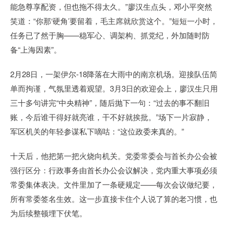
能急尊享配资，但也拖不得太久。”廖汉生点头，邓小平突然
笑道：“你那‘硬角’要留着，毛主席就欣赏这个。”短短一小时，
任务已了然于胸——稳军心、调架构、抓党纪，外加随时防
备“上海因素”。
2月28日，一架伊尔-18降落在大雨中的南京机场。迎接队伍简
单而拘谨，气氛里透着观望。3月3日的欢迎会上，廖汉生只用
三十多句讲完“中央精神”，随后抛下一句：“过去的事不翻旧
账，今后谁干得好就亮谁，干不好就挨批。”场下一片寂静，
军区机关的年轻参谋私下嘀咕：“这位政委来真的。”
十天后，他把第一把火烧向机关。党委常委会与首长办公会被
强行区分：行政事务由首长办公会议解决，党内重大事项必须
常委集体表决。文件里加了一条硬规定——每次会议做纪要，
所有常委签名生效。这一步直接卡住个人说了算的老习惯，也
为后续整顿埋下伏笔。