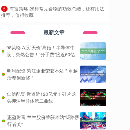
​有富策略 28种常见食物的功效总结，还有用法
5
推荐，值得收藏
最新文章
98策略 A股“天价”离婚！半导体牛
股，突然公告！“分手费”接近60亿
明利配资 紫江企业荣获本站＂卓越
治理创新奖＂
仁信配资 斥资近120亿元！硅片龙
头押注半导体第二曲线
惠盈财富 兰生股份荣获本站“碳路践
行者奖”