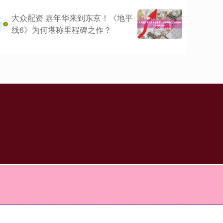
大众配资 嘉年华来到东京！《地平
线6》为何堪称里程碑之作？