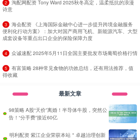
​淘配网配资 Tony Ward 2025秋冬高定，温柔抵抗的浪漫
2
诗意
​海会配资 《上海国际金融中心进一步提升跨境金融服务
3
便利化行动方案》：加大对国产商用飞机、新能源汽车、大型
成套设备等重点出口企业的保险保障力度
​众诚速配 2025年5月11日全国主要批发市场葡萄价格行情
4
​有富策略 28种常见食物的功效总结，还有用法推荐，值
5
得收藏
最新文章
98策略 A股“天价”离婚！半导体牛股，突然公
告！“分手费”接近60亿
明利配资 紫江企业荣获本站＂卓越治理创新