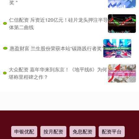
奖＂
仁信配资 斥资近120亿元！硅片龙头押注半导
体第二曲线
惠盈财富 兰生股份荣获本站“碳路践行者奖”
大众配资 嘉年华来到东京！《地平线6》为何
堪称里程碑之作？
申银优配
按月配资
免息配资
配资平台