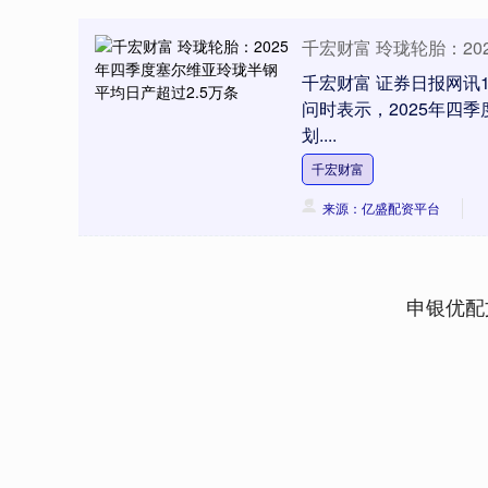
千宏财富 玲珑轮胎：20
千宏财富 证券日报网讯1
问时表示，2025年四
划....
千宏财富
来源：亿盛配资平台
申银优配