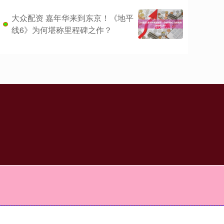
大众配资 嘉年华来到东京！《地平
线6》为何堪称里程碑之作？