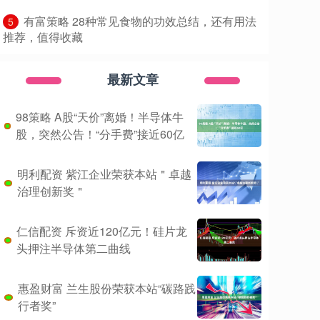
​有富策略 28种常见食物的功效总结，还有用法
5
推荐，值得收藏
最新文章
98策略 A股“天价”离婚！半导体牛
股，突然公告！“分手费”接近60亿
明利配资 紫江企业荣获本站＂卓越
治理创新奖＂
仁信配资 斥资近120亿元！硅片龙
头押注半导体第二曲线
惠盈财富 兰生股份荣获本站“碳路践
行者奖”