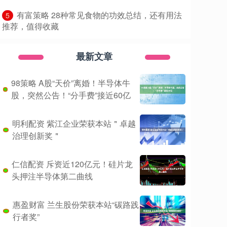
​有富策略 28种常见食物的功效总结，还有用法
5
推荐，值得收藏
最新文章
98策略 A股“天价”离婚！半导体牛
股，突然公告！“分手费”接近60亿
明利配资 紫江企业荣获本站＂卓越
治理创新奖＂
仁信配资 斥资近120亿元！硅片龙
头押注半导体第二曲线
惠盈财富 兰生股份荣获本站“碳路践
行者奖”