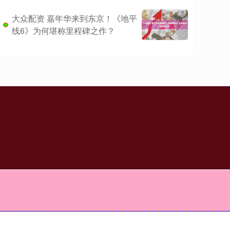
大众配资 嘉年华来到东京！《地平
线6》为何堪称里程碑之作？