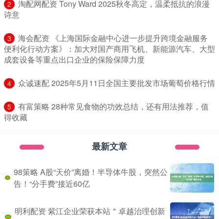
​淘配网配资 Tony Ward 2025秋冬高定，温柔抵抗的浪漫
2
诗意
​海会配资 《上海国际金融中心进一步提升跨境金融服务
3
便利化行动方案》：加大对国产商用飞机、新能源汽车、大型
成套设备等重点出口企业的保险保障力度
​众诚速配 2025年5月11日全国主要批发市场葡萄价格行情
4
​有富策略 28种常见食物的功效总结，还有用法推荐，值
5
得收藏
最新文章
98策略 A股“天价”离婚！半导体牛股，突然公
告！“分手费”接近60亿
明利配资 紫江企业荣获本站＂卓越治理创新