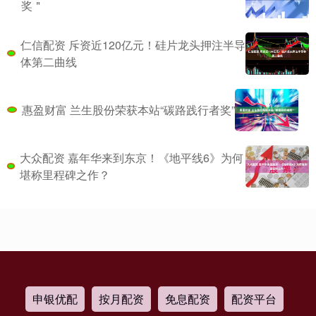
奖＂
仁信配资 斥资近120亿元！硅片龙头押注半导
体第二曲线
惠盈财富 兰生股份荣获本站“碳路践行者奖”
大众配资 嘉年华来到东京！《地平线6》为何
堪称里程碑之作？
申银优配
按月配资
免息配资
配资平台