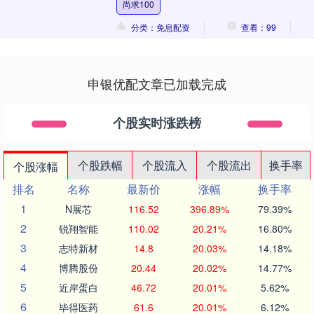
尚求100
建希....
分类：免息配资
查看：99
申银优配文章已加载完成
个股实时涨跌榜
个股跌幅
个股流入
个股流出
换手率
个股涨幅
排名
名称
最新价
涨幅
换手率
1
N展芯
116.52
396.89%
79.39%
2
锐翔智能
110.02
20.21%
16.80%
3
志特新材
14.8
20.03%
14.18%
4
博腾股份
20.44
20.02%
14.77%
5
近岸蛋白
46.72
20.01%
5.62%
6
毕得医药
61.6
20.01%
6.12%