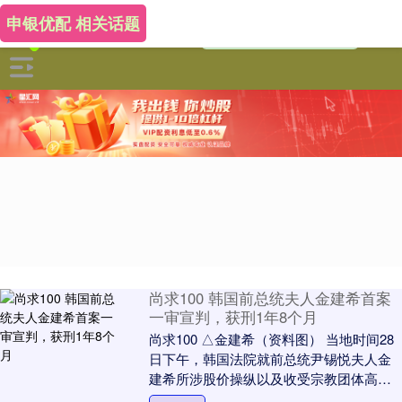
申银优配 相关话题
尚求100 韩国前总统夫人金建希首案
一审宣判，获刑1年8个月
尚求100 △金建希（资料图） 当地时间28
日下午，韩国法院就前总统尹锡悦夫人金
建希所涉股价操纵以及收受宗教团体高价
礼品等违法嫌疑进行一审宣判尚求100，金