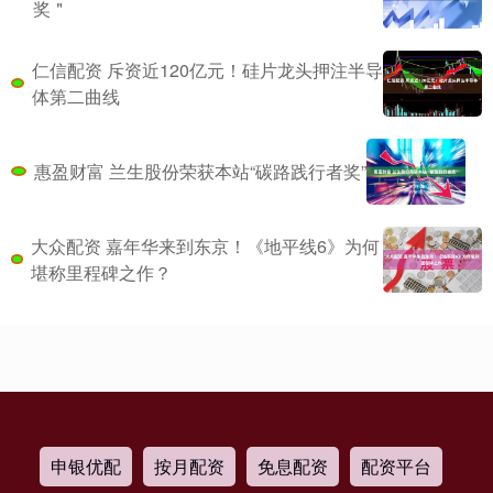
奖＂
仁信配资 斥资近120亿元！硅片龙头押注半导
体第二曲线
惠盈财富 兰生股份荣获本站“碳路践行者奖”
大众配资 嘉年华来到东京！《地平线6》为何
堪称里程碑之作？
申银优配
按月配资
免息配资
配资平台