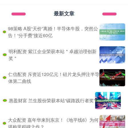
最新文章
98策略 A股“天价”离婚！半导体牛股，突然公
告！“分手费”接近60亿
明利配资 紫江企业荣获本站＂卓越治理创新
奖＂
仁信配资 斥资近120亿元！硅片龙头押注半导
体第二曲线
惠盈财富 兰生股份荣获本站“碳路践行者奖”
大众配资 嘉年华来到东京！《地平线6》为何
堪称里程碑之作？