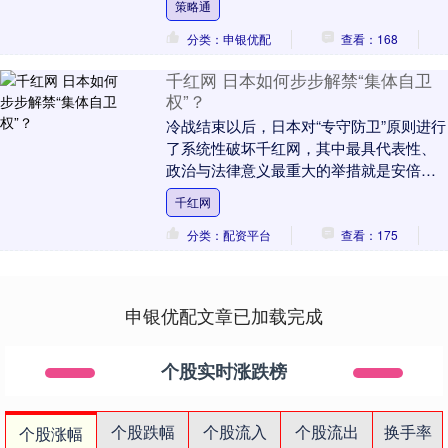
策略通
日本小朋友....
分类：申银优配
查看：168
千红网 日本如何步步解禁“集体自卫
权”？
冷战结束以后，日本对“专守防卫”原则进行
了系统性破坏千红网，其中最具代表性、
政治与法律意义最重大的举措就是安倍政
府2015年强行通过新安保法案，解禁集体
千红网
自卫权。....
分类：配资平台
查看：175
申银优配文章已加载完成
个股实时涨跌榜
个股跌幅
个股流入
个股流出
换手率
个股涨幅