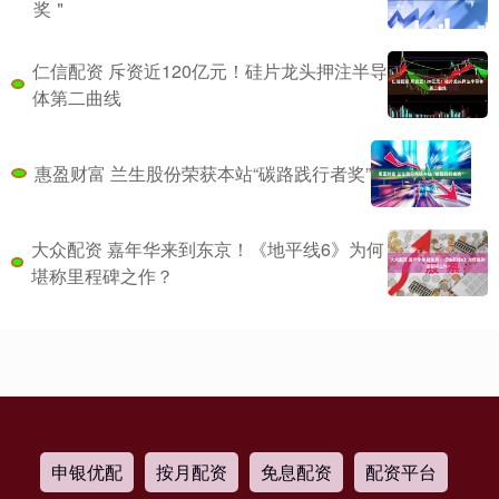
奖＂
仁信配资 斥资近120亿元！硅片龙头押注半导
体第二曲线
惠盈财富 兰生股份荣获本站“碳路践行者奖”
大众配资 嘉年华来到东京！《地平线6》为何
堪称里程碑之作？
申银优配
按月配资
免息配资
配资平台