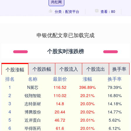
尚红网
收窄。 ....
分类：配资平台
查看：80
申银优配文章已加载完成
个股实时涨跌榜
个股跌幅
个股流入
个股流出
换手率
个股涨幅
排名
名称
最新价
涨幅
换手率
1
N展芯
116.52
396.89%
79.39%
2
锐翔智能
110.02
20.21%
16.80%
3
志特新材
14.8
20.03%
14.18%
4
博腾股份
20.44
20.02%
14.77%
5
近岸蛋白
46.72
20.01%
5.62%
6
毕得医药
61.6
20.01%
6.12%